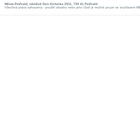
Město Petřvald, náměstí Gen.Vicherka 2511, 735 41 Petřvald
Všechna práva vyhrazena - použití obsahu nebo jeho částí je možné pouze se souhlasem Mě